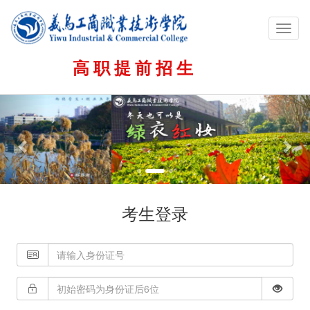
展
开
菜
高职提前招生
单
上
下
一
一
张
张
考生登录

